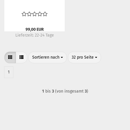
99,00 EUR
Lieferzeit:
22-24 Tage
Sortieren nach
pro Seite
Sortieren nach
32 pro Seite
1
1
bis
3
(von insgesamt
3
)