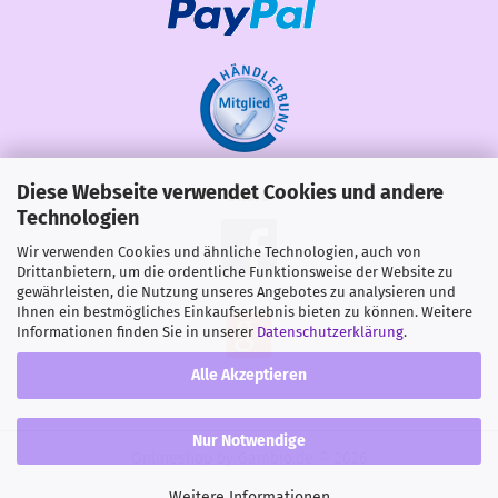
Diese Webseite verwendet Cookies und andere
Share
Technologien
Wir verwenden Cookies und ähnliche Technologien, auch von
Drittanbietern, um die ordentliche Funktionsweise der Website zu
gewährleisten, die Nutzung unseres Angebotes zu analysieren und
Ihnen ein bestmögliches Einkaufserlebnis bieten zu können. Weitere
Informationen finden Sie in unserer
Datenschutzerklärung
.
Alle Akzeptieren
Nur Notwendige
Onlineshop
by Gambio.de © 2026
Weitere Informationen