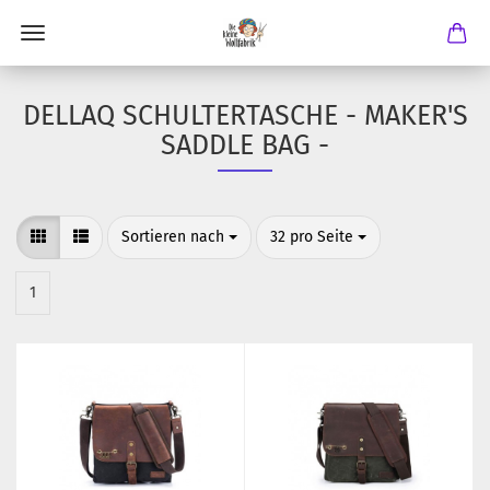
DELLAQ SCHULTERTASCHE - MAKER'S
SADDLE BAG -
Sortieren nach
pro Seite
Sortieren nach
32 pro Seite
1