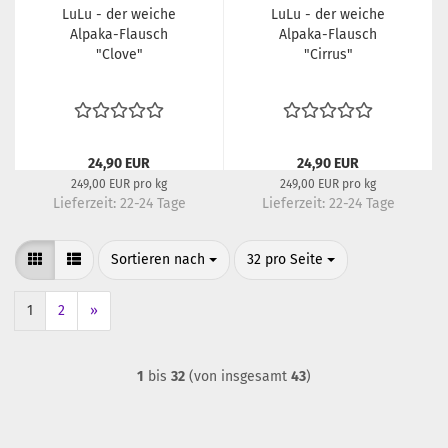
LuLu - der weiche
LuLu - der weiche
Alpaka-Flausch
Alpaka-Flausch
"Clove"
"Cirrus"
24,90 EUR
24,90 EUR
249,00 EUR pro kg
249,00 EUR pro kg
Lieferzeit:
22-24 Tage
Lieferzeit:
22-24 Tage
Sortieren nach
pro Seite
Sortieren nach
32 pro Seite
1
2
»
1
bis
32
(von insgesamt
43
)