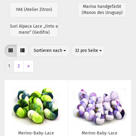
Marina handgefärbt
YAK (Atelier Zitron)
(Manos des Uruguay)
Suri Alpaca Lace „tinto a
mano“ (Gedifra)
Sortieren nach
pro Seite
Sortieren nach
32 pro Seite
1
2
»
Merino-Baby-Lace
Merino-Baby-Lace