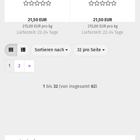
21,50 EUR
21,50 EUR
215,00 EUR pro kg
215,00 EUR pro kg
Lieferzeit:
22-24 Tage
Lieferzeit:
22-24 Tage
Sortieren nach
pro Seite
Sortieren nach
32 pro Seite
1
2
»
1
bis
32
(von insgesamt
62
)