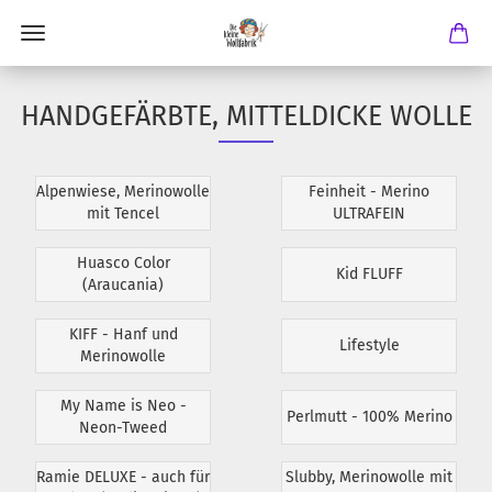
HANDGEFÄRBTE, MITTELDICKE WOLLE
Alpenwiese, Merinowolle
Feinheit - Merino
mit Tencel
ULTRAFEIN
Huasco Color
Kid FLUFF
(Araucania)
KIFF - Hanf und
Lifestyle
Merinowolle
My Name is Neo -
Perlmutt - 100% Merino
Neon-Tweed
Ramie DELUXE - auch für
Slubby, Merinowolle mit