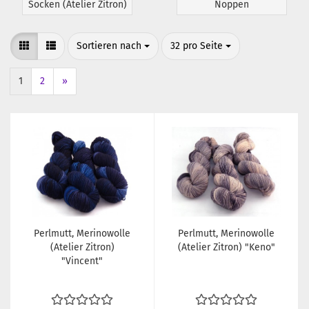
Socken (Atelier Zitron)
Noppen
Sortieren nach
pro Seite
Sortieren nach
32 pro Seite
1
2
»
Perlmutt, Merinowolle
Perlmutt, Merinowolle
(Atelier Zitron)
(Atelier Zitron) "Keno"
"Vincent"