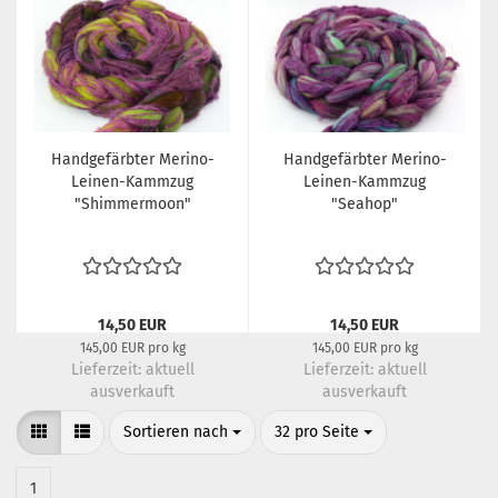
Handgefärbter Merino-
Handgefärbter Merino-
Leinen-Kammzug
Leinen-Kammzug
"Shimmermoon"
"Seahop"
14,50 EUR
14,50 EUR
145,00 EUR pro kg
145,00 EUR pro kg
Lieferzeit:
aktuell
Lieferzeit:
aktuell
ausverkauft
ausverkauft
Sortieren nach
pro Seite
Sortieren nach
32 pro Seite
1