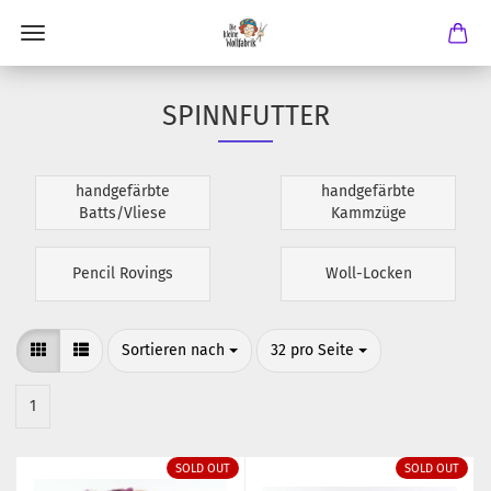
SPINNFUTTER
handgefärbte
handgefärbte
Batts/Vliese
Kammzüge
Pencil Rovings
Woll-Locken
Sortieren nach
pro Seite
Sortieren nach
32 pro Seite
1
SOLD OUT
SOLD OUT