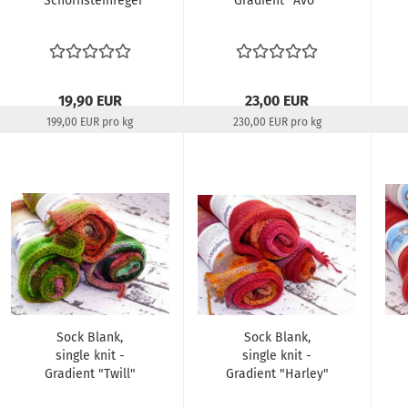
"Schornsteinfeger"
Gradient "Avo"
19,90 EUR
23,00 EUR
199,00 EUR pro kg
230,00 EUR pro kg
Lieferzeit:
22-24 Tage
Lieferzeit:
22-24 Tage
Sock Blank,
Sock Blank,
single knit -
single knit -
Gradient "Twill"
Gradient "Harley"