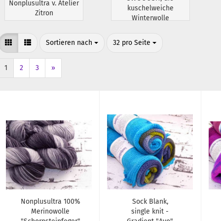
Nonplusultra v. Atelier
kuschelweiche
Zitron
Winterwolle
Sortieren nach
pro Seite
Sortieren nach
32 pro Seite
1
2
3
»
Nonplusultra 100%
Sock Blank,
Merinowolle
single knit -