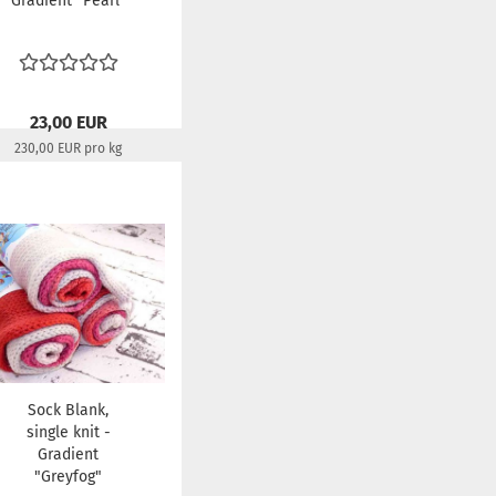
Gradient "Pearl"
23,00 EUR
230,00 EUR pro kg
Lieferzeit:
22-24 Tage
Sock Blank,
single knit -
Gradient
"Greyfog"