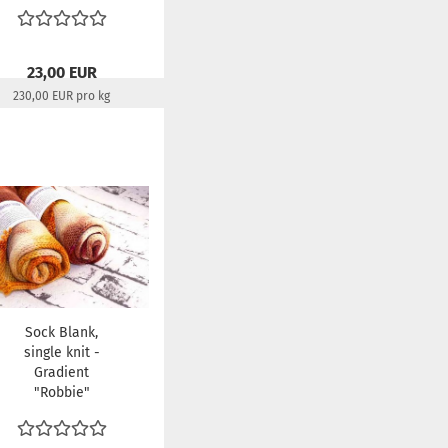
23,00 EUR
230,00 EUR pro kg
Lieferzeit:
22-24 Tage
Sock Blank,
single knit -
Gradient
"Robbie"