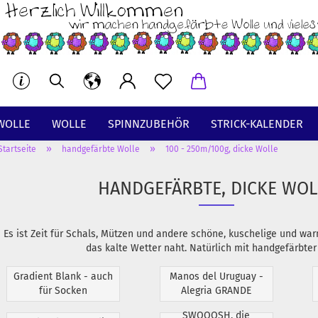
WOLLE
WOLLE
SPINNZUBEHÖR
STRICK-KALENDER
»
»
Startseite
handgefärbte Wolle
100 - 250m/100g, dicke Wolle
BT
HANDGEFÄRBTE, DICKE WOL
Es ist Zeit für Schals, Mützen und andere schöne, kuschelige und wa
das kalte Wetter naht. Natürlich mit handgefärbter
Gradient Blank - auch
Manos del Uruguay -
für Socken
Alegria GRANDE
SWOOOSH, die