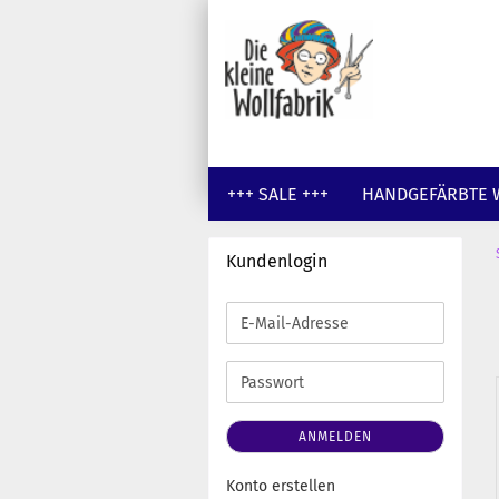
+++ SALE +++
HANDGEFÄRBTE 
Kundenlogin
Zubehör anzeigen
E-
Label von Nobaa
Mail-
Scheren
Adresse
Passwort
Stricknadel-Stopper ... die
Viecher
Tassen
ANMELDEN
Wollwaschmittel - Eucalan
Konto erstellen
Stricknadeln