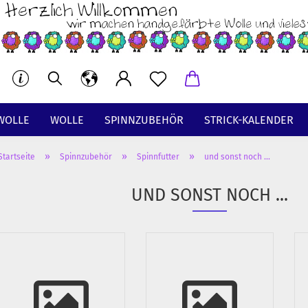
WOLLE
WOLLE
SPINNZUBEHÖR
STRICK-KALENDER
»
»
»
Startseite
Spinnzubehör
Spinnfutter
und sonst noch ...
Wolle ungefärbt anzeigen
UND SONST NOCH ...
ungefärbte Kammzüge
ungefärbte Wollstränge