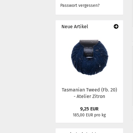
Passwort vergessen?
Buttons
Kühlschrankmagnete
Wollwickler und Haspel
Neue Artikel
Bücher / Anleitungen
Wickeln
Tasmanian Tweed (Fb. 20)
- Atelier Zitron
9,25 EUR
185,00 EUR pro kg