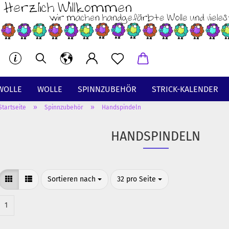
WOLLE
WOLLE
SPINNZUBEHÖR
STRICK-KALENDER
»
»
Startseite
Spinnzubehör
Handspindeln
BT
HANDSPINDELN
Sortieren nach
pro Seite
Sortieren nach
32 pro Seite
1