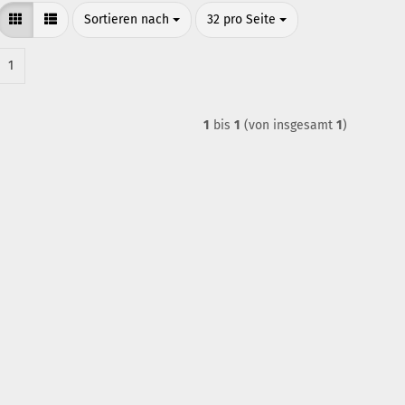
Sortieren nach
pro Seite
Sortieren nach
32 pro Seite
1
1
bis
1
(von insgesamt
1
)