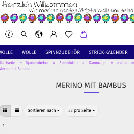
WOLLE
WOLLE
SPINNZUBEHÖR
STRICK-KALENDER
»
»
»
»
Startseite
Spinnzubehör
Spinnfutter
Kammzüge
multicolo
BT
Merino mit Bambus
MERINO MIT BAMBUS
Sortieren nach
pro Seite
Sortieren nach
32 pro Seite
1