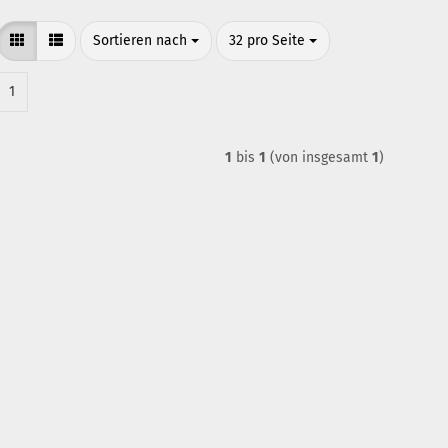
Sortieren nach
pro Seite
Sortieren nach
32 pro Seite
1
1
bis
1
(von insgesamt
1
)