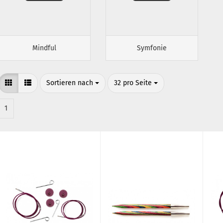
Mindful
Symfonie
Sortieren nach
pro Seite
Sortieren nach
32 pro Seite
1