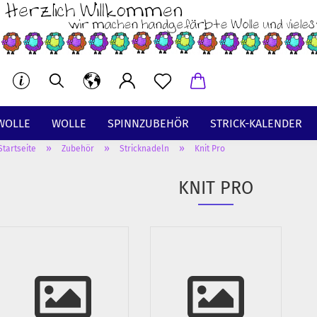
WOLLE
WOLLE
SPINNZUBEHÖR
STRICK-KALENDER
»
»
»
Startseite
Zubehör
Stricknadeln
Knit Pro
BT
KNIT PRO