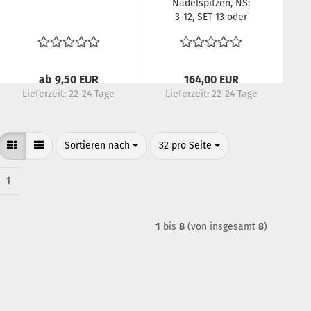
Nadelspitzen, NS:
3-12, SET 13 oder
10cm
ab 9,50 EUR
164,00 EUR
Lieferzeit:
22-24 Tage
Lieferzeit:
22-24 Tage
Sortieren nach
pro Seite
Sortieren nach
32 pro Seite
1
1
bis
8
(von insgesamt
8
)