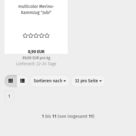
multicolor Merino-
Kammzug "Jubi"
8,90 EUR
89,00 EUR pro kg
Lieferzeit:
22-24 Tage
Sortieren nach
pro Seite
Sortieren nach
32 pro Seite
1
1
bis
11
(von insgesamt
11
)