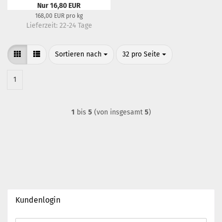
Nur 16,80 EUR
168,00 EUR pro kg
Lieferzeit:
22-24 Tage
Sortieren nach
pro Seite
Sortieren nach
32 pro Seite
1
1
bis
5
(von insgesamt
5
)
Kundenlogin