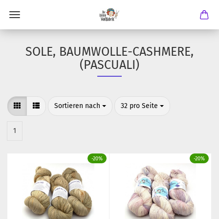
SOLE, BAUMWOLLE-CASHMERE,
(PASCUALI)
Sortieren nach
pro Seite
Sortieren nach
32 pro Seite
1
-20%
-20%