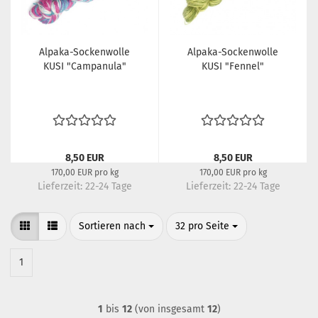
Alpaka-Sockenwolle
Alpaka-Sockenwolle
KUSI "Campanula"
KUSI "Fennel"
8,50 EUR
8,50 EUR
170,00 EUR pro kg
170,00 EUR pro kg
Lieferzeit:
22-24 Tage
Lieferzeit:
22-24 Tage
Sortieren nach
pro Seite
Sortieren nach
32 pro Seite
1
1
bis
12
(von insgesamt
12
)