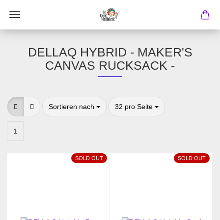
DELLAQ HYBRID - MAKER'S
CANVAS RUCKSACK -
Sortieren nach
pro Seite
Sortieren nach
32 pro Seite
1
SOLD OUT
SOLD OUT