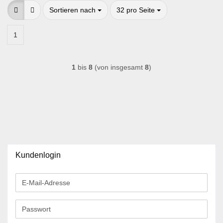
Sortieren nach
pro Seite
Sortieren nach
32 pro Seite
1
1
bis
8
(von insgesamt
8
)
Kundenlogin
E-
Mail-
Adresse
Passwort