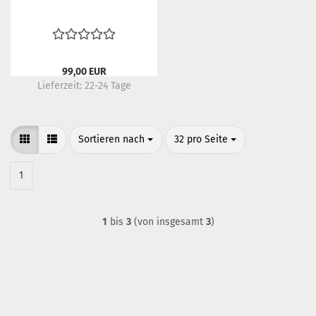
99,00 EUR
Lieferzeit:
22-24 Tage
Sortieren nach
pro Seite
Sortieren nach
32 pro Seite
1
1
bis
3
(von insgesamt
3
)