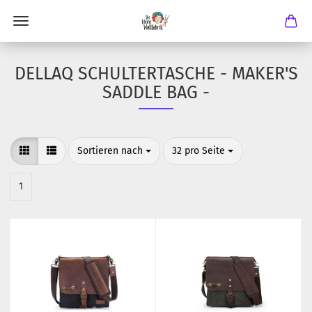
DELLAQ SCHULTERTASCHE - MAKER'S
SADDLE BAG -
Sortieren nach
pro Seite
Sortieren nach
32 pro Seite
1