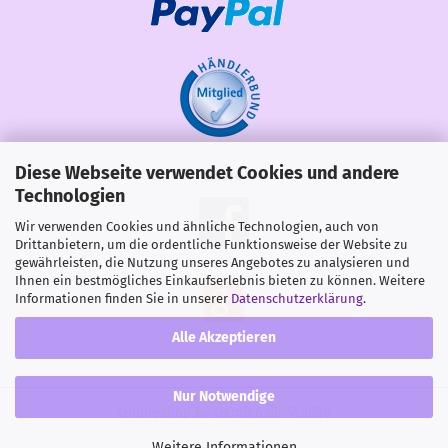
Diese Webseite verwendet Cookies und andere
Share
Technologien
Wir verwenden Cookies und ähnliche Technologien, auch von
Drittanbietern, um die ordentliche Funktionsweise der Website zu
gewährleisten, die Nutzung unseres Angebotes zu analysieren und
Ihnen ein bestmögliches Einkaufserlebnis bieten zu können. Weitere
Informationen finden Sie in unserer
Datenschutzerklärung
.
Alle Akzeptieren
Nur Notwendige
Onlineshop
by Gambio.de © 2026
Weitere Informationen