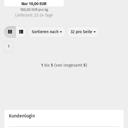
Nur 10,00 EUR
100,00 EUR pro kg
Lieferzeit:
22-24 Tage
Sortieren nach
pro Seite
Sortieren nach
32 pro Seite
1
1
bis
5
(von insgesamt
5
)
Kundenlogin