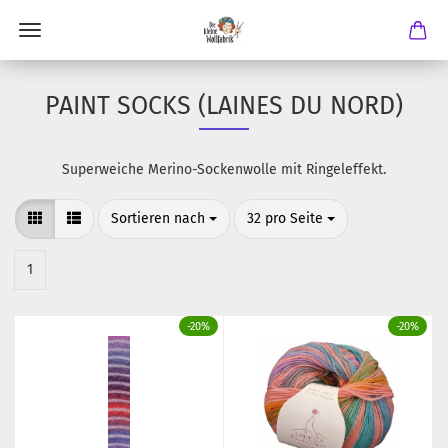
PAINT SOCKS (LAINES DU NORD)
Superweiche Merino-Sockenwolle mit Ringeleffekt.
Sortieren nach
pro Seite
Sortieren nach
32 pro Seite
1
-20%
-20%