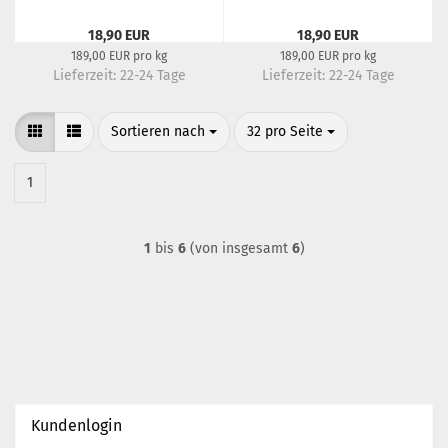
18,90 EUR
18,90 EUR
189,00 EUR pro kg
189,00 EUR pro kg
Lieferzeit:
22-24 Tage
Lieferzeit:
22-24 Tage
Sortieren nach
pro Seite
Sortieren nach
32 pro Seite
1
1
bis
6
(von insgesamt
6
)
Kundenlogin