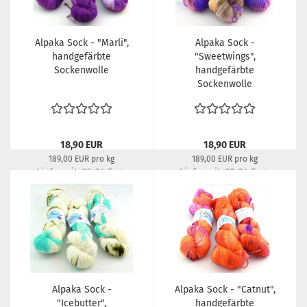
Alpaka Sock - "Marli",
Alpaka Sock -
handgefärbte
"Sweetwings",
Sockenwolle
handgefärbte
Sockenwolle
18,90 EUR
18,90 EUR
189,00 EUR pro kg
189,00 EUR pro kg
Lieferzeit:
22-24 Tage
Lieferzeit:
22-24 Tage
Alpaka Sock -
Alpaka Sock - "Catnut",
"Icebutter",
handgefärbte