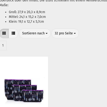
Überblick über den Inhalt. Die Etuis schließen mit einem Reißverschl
Maße:
Groß: 27,9 x 20,3 x 8,9cm
Mittel: 24,1 x 15,2 x 7,0cm
Klein: 19,1 x 12,7 x 5,7cm
Sortieren nach
pro Seite
Sortieren nach
32 pro Seite
1