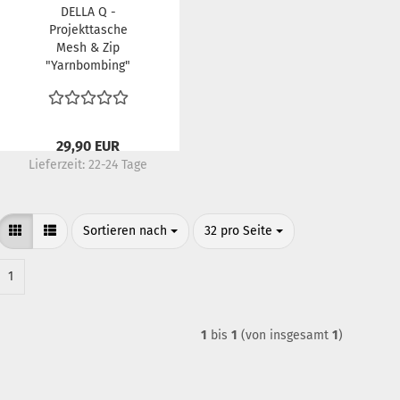
DELLA Q -
Projekttasche
Mesh & Zip
"Yarnbombing"
29,90 EUR
Lieferzeit:
22-24 Tage
Sortieren nach
pro Seite
Sortieren nach
32 pro Seite
1
1
bis
1
(von insgesamt
1
)