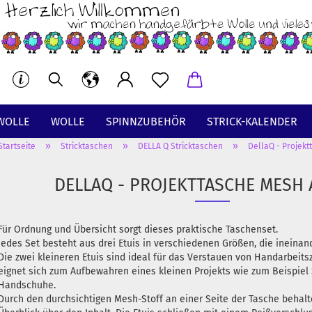
WOLLE
WOLLE
SPINNZUBEHÖR
STRICK-KALENDER
»
»
»
Startseite
Stricktaschen
DELLA Q Stricktaschen
DellaQ - Projekt
BT
DELLAQ - PROJEKTTASCHE MESH 
Für Ordnung und Übersicht sorgt dieses praktische Taschenset.
Jedes Set besteht aus drei Etuis in verschiedenen Größen, die ineinan
Die zwei kleineren Etuis sind ideal für das Verstauen von Handarbeits
eignet sich zum Aufbewahren eines kleinen Projekts wie zum Beispiel
Handschuhe.
Durch den durchsichtigen Mesh-Stoff an einer Seite der Tasche behalt