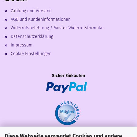
Zahlung und Versand
AGB und Kundeninformationen
Widerrufsbelehrung / Muster-Widerrufsformular
Datenschutzerklärung
Impressum
Cookie Einstellungen
Sicher Einkaufen
Diese Webseite verwendet Cookies und andere