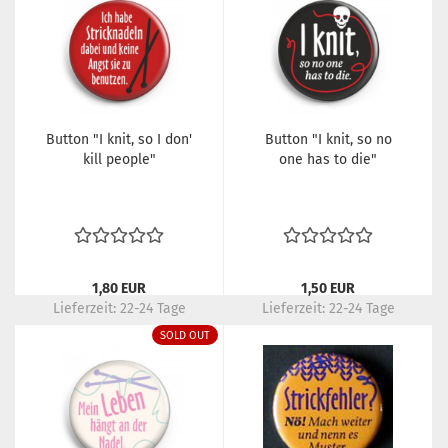
Button "I knit, so I don'
Button "I knit, so no
kill people"
one has to die"
1,80 EUR
1,50 EUR
Lieferzeit:
22-24 Tage
Lieferzeit:
22-24 Tage
SOLD OUT