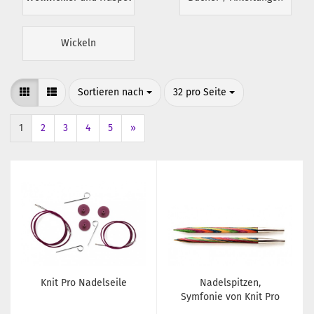
Wickeln
Sortieren nach
pro Seite
Sortieren nach
32 pro Seite
1
2
3
4
5
»
Knit Pro Nadelseile
Nadelspitzen,
Symfonie von Knit Pro