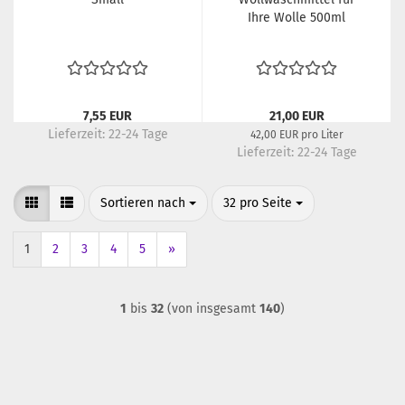
Ihre Wolle 500ml
7,55 EUR
21,00 EUR
Lieferzeit:
22-24 Tage
42,00 EUR pro Liter
Lieferzeit:
22-24 Tage
Sortieren nach
pro Seite
Sortieren nach
32 pro Seite
1
2
3
4
5
»
1
bis
32
(von insgesamt
140
)