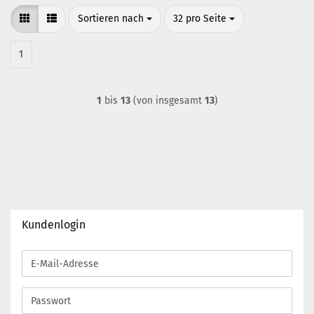
Sortieren nach
pro Seite
Sortieren nach
32 pro Seite
1
1
bis
13
(von insgesamt
13
)
Kundenlogin
E-
Mail-
Adresse
Passwort