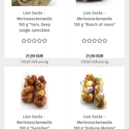
Lion Socks -
Lion Socks -
Merinosockenwolle
Merinosockenwolle
100 g "Yarn, Deep
100 g "Bunch of roses"
Jungle spreckled
chaotic"
21,90 EUR
21,90 EUR
219,00 EUR pro kg
219,00 EUR pro kg
Lieferzeit:
22-24 Tage
Lieferzeit:
22-24 Tage
Lion Socks -
Lion Socks -
Merinosockenwolle
Merinosockenwolle
100 g "Sansibar"
100 g "Hakuna Matata"