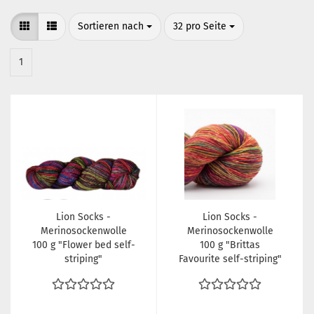
Sortieren nach
pro Seite
Sortieren nach
32 pro Seite
1
Lion Socks -
Lion Socks -
Merinosockenwolle
Merinosockenwolle
100 g "Flower bed self-
100 g "Brittas
striping"
Favourite self-striping"