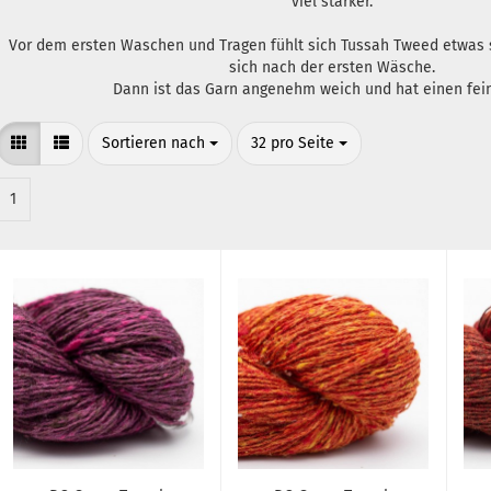
viel stärker.
Vor dem ersten Waschen und Tragen fühlt sich Tussah Tweed etwas s
sich nach der ersten Wäsche.
Dann ist das Garn angenehm weich und hat einen fei
Sortieren nach
pro Seite
Sortieren nach
32 pro Seite
1