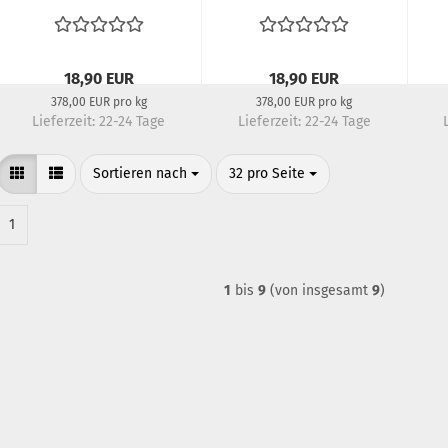
18,90 EUR
18,90 EUR
378,00 EUR pro kg
378,00 EUR pro kg
Lieferzeit:
22-24 Tage
Lieferzeit:
22-24 Tage
Sortieren nach
pro Seite
Sortieren nach
32 pro Seite
1
1
bis
9
(von insgesamt
9
)