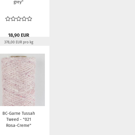
grey"
18,90 EUR
378,00 EUR pro kg
Lieferzeit:
22-24 Tage
BC-Garne Tussah
Tweed - "021
Rosa-Creme"