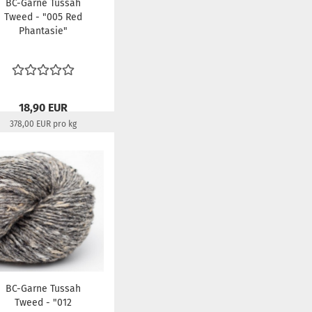
BC-Garne Tussah
Tweed - "005 Red
Phantasie"
18,90 EUR
378,00 EUR pro kg
Lieferzeit:
aktuell
ausverkauft
BC-Garne Tussah
Tweed - "012