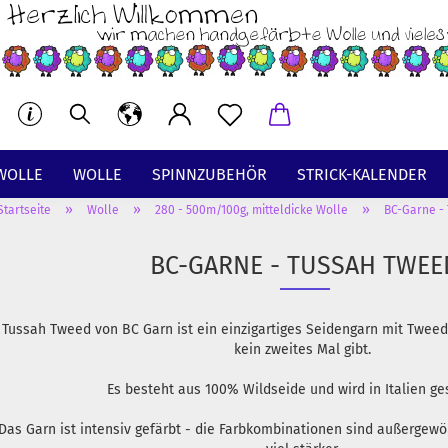
WOLLE
WOLLE
SPINNZUBEHÖR
STRICK-KALENDER
»
»
»
Startseite
Wolle
280 - 500m/100g, mitteldicke Wolle
BC-Garne -
BT
BC-GARNE - TUSSAH TWEE
Tussah Tweed von BC Garn ist ein einzigartiges Seidengarn mit Tweed
kein zweites Mal gibt.
Es besteht aus 100% Wildseide und wird in Italien g
Das Garn ist intensiv gefärbt - die Farbkombinationen sind außergewö