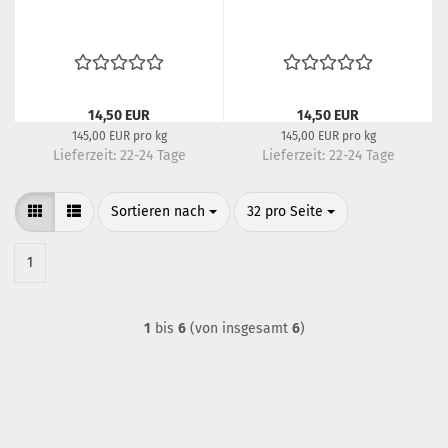
14,50 EUR
14,50 EUR
145,00 EUR pro kg
145,00 EUR pro kg
Lieferzeit:
22-24 Tage
Lieferzeit:
22-24 Tage
Sortieren nach
pro Seite
Sortieren nach
32 pro Seite
1
1
bis
6
(von insgesamt
6
)