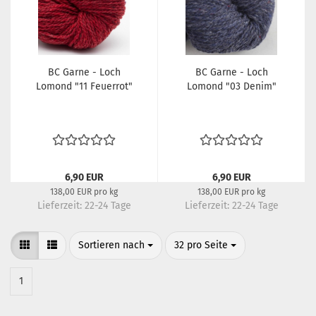
BC Garne - Loch
BC Garne - Loch
Lomond "11 Feuerrot"
Lomond "03 Denim"
6,90 EUR
6,90 EUR
138,00 EUR pro kg
138,00 EUR pro kg
Lieferzeit:
22-24 Tage
Lieferzeit:
22-24 Tage
Sortieren nach
pro Seite
Sortieren nach
32 pro Seite
1