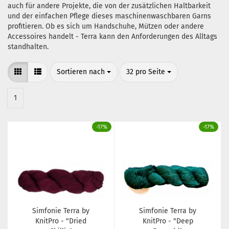
auch für andere Projekte, die von der zusätzlichen Haltbarkeit
und der einfachen Pflege dieses maschinenwaschbaren Garns
profitieren. Ob es sich um Handschuhe, Mützen oder andere
Accessoires handelt - Terra kann den Anforderungen des Alltags
standhalten.
Sortieren nach
pro Seite
Sortieren nach
32 pro Seite
1
-17%
-17%
Simfonie Terra by
Simfonie Terra by
KnitPro - "Dried
KnitPro - "Deep