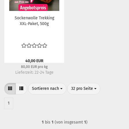
Sockenwolle Trekking
XXL-Paket, 500g
40,00 EUR
80,00 EUR pro kg
Lieferzeit:
22-24 Tage
Sortieren nach
pro Seite
Sortieren nach
32 pro Seite
1
1
bis
1
(von insgesamt
1
)