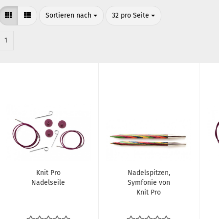
Sortieren nach
pro Seite
Sortieren nach
32 pro Seite
1
Knit Pro
Nadelspitzen,
Nadelseile
Symfonie von
Knit Pro