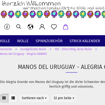
WOLLE
WOLLE
SPINNZUBEHÖR
STRICK-KALENDER
»
»
»
Startseite
handgefärbte Wolle
100 - 250m/100g, dicke Wolle
BT
Manos del Uruguay - Alegria GRANDE
MANOS DEL URUGUAY - ALEGRIA
Die Alegria Grande von Manos del Uruguay ist die dicke Schwester der 
herrlich griffig und voluminös.
Sortieren nach
pro Seite
Sortieren nach
32 pro Seite