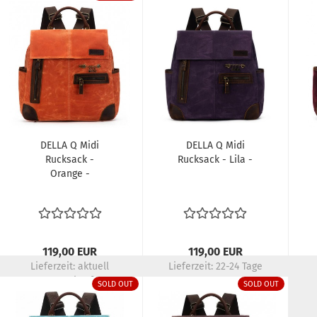
DELLA Q Midi
DELLA Q Midi
Rucksack -
Rucksack - Lila -
Orange -
119,00 EUR
119,00 EUR
Lieferzeit:
aktuell
Lieferzeit:
22-24 Tage
ausverkauft
SOLD OUT
SOLD OUT