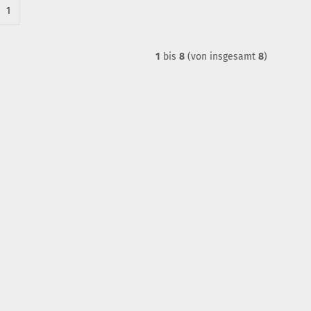
1
1
bis
8
(von insgesamt
8
)