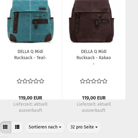
DELLA Q Midi
DELLA Q Midi
Rucksack - Teal-
Rucksack - Kakao
-
119,00 EUR
119,00 EUR
Lieferzeit:
aktuell
Lieferzeit:
aktuell
ausverkauft
ausverkauft
Sortieren nach
pro Seite
Sortieren nach
32 pro Seite