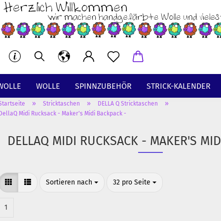
WOLLE
WOLLE
SPINNZUBEHÖR
STRICK-KALENDER
»
»
»
Startseite
Stricktaschen
DELLA Q Stricktaschen
BT
DellaQ Midi Rucksack - Maker's Midi Backpack -
DELLAQ MIDI RUCKSACK - MAKER'S MID
Sortieren nach
pro Seite
Sortieren nach
32 pro Seite
1