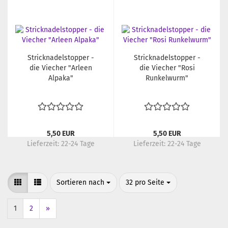
Stricknadelstopper -
Stricknadelstopper -
die Viecher "Arleen
die Viecher "Rosi
Alpaka"
Runkelwurm"
5,50 EUR
5,50 EUR
Lieferzeit:
22-24 Tage
Lieferzeit:
22-24 Tage
Sortieren nach
pro Seite
Sortieren nach
32 pro Seite
1
2
»