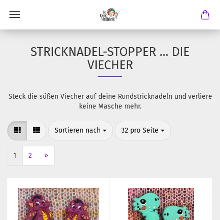
STRICKNADEL-STOPPER ... DIE
VIECHER
Steck die süßen Viecher auf deine Rundstricknadeln und verliere
keine Masche mehr.
Sortieren nach
pro Seite
Sortieren nach
32 pro Seite
1
2
»