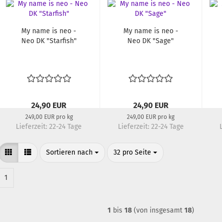
My name is neo -
My name is neo -
Neo DK "Starfish"
Neo DK "Sage"
24,90 EUR
24,90 EUR
249,00 EUR pro kg
249,00 EUR pro kg
Lieferzeit:
22-24 Tage
Lieferzeit:
22-24 Tage
Sortieren nach
pro Seite
Sortieren nach
32 pro Seite
1
1
bis
18
(von insgesamt
18
)