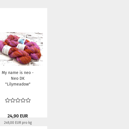
My name is neo -
Neo DK
"Lilymeadow"
24,90 EUR
249,00 EUR pro kg
Lieferzeit:
22-24 Tage