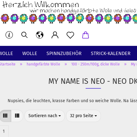
WOLLE
WOLLE
SPINNZUBEHÖR
STRICK-KALENDER
»
»
»
Startseite
handgefärbte Wolle
100 - 250m/100g, dicke Wolle
My 
BT
MY NAME IS NEO - NEO D
Nupsies, die leuchten, krasse Farben und so weiche Wolle. Na läs
Sortieren nach
pro Seite
Sortieren nach
32 pro Seite
1