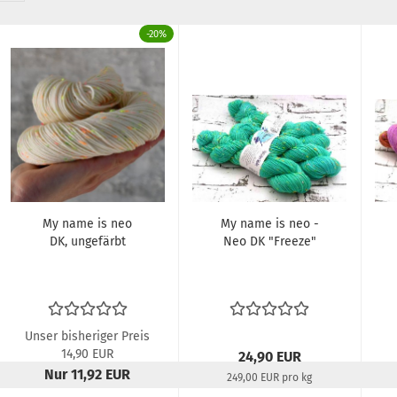
-20%
My name is neo
My name is neo -
DK, ungefärbt
Neo DK "Freeze"
Unser bisheriger Preis
14,90 EUR
24,90 EUR
Nur 11,92 EUR
249,00 EUR pro kg
Lieferzeit:
22-24 Tage
119,20 EUR pro kg