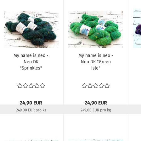
My name is neo -
My name is neo -
Neo DK
Neo DK "Green
"Sprinkles"
Isle"
24,90 EUR
24,90 EUR
249,00 EUR pro kg
249,00 EUR pro kg
Lieferzeit:
22-24 Tage
Lieferzeit:
22-24 Tage