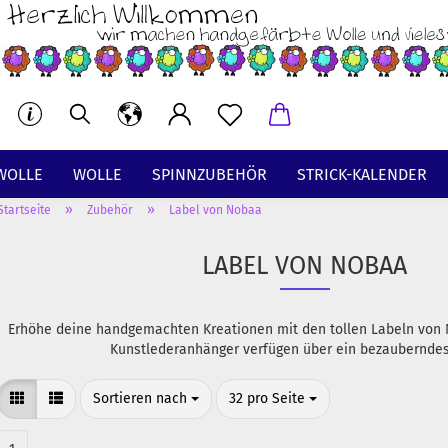
WOLLE
WOLLE
SPINNZUBEHÖR
STRICK-KALENDER
»
»
Startseite
Zubehör
Label von Nobaa
BT
LABEL VON NOBAA
Erhöhe deine handgemachten Kreationen mit den tollen Labeln von 
Kunstlederanhänger verfügen über ein bezauberndes
Sortieren nach
pro Seite
Sortieren nach
32 pro Seite