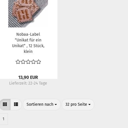
Nobaa-Label
“Unikat für ein
Unikat“ , 12 Stück,
klein
13,90 EUR
Lieferzeit:
22-24 Tage
Sortieren nach
pro Seite
Sortieren nach
32 pro Seite
1