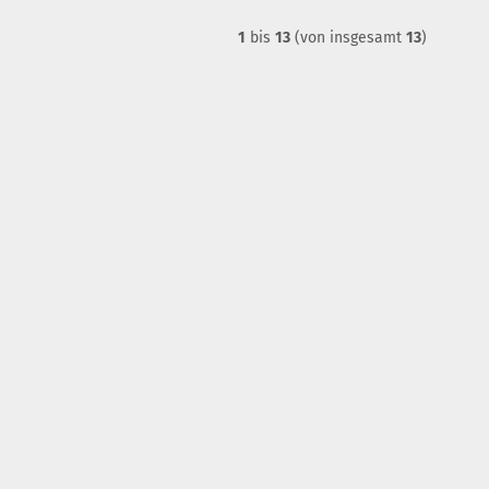
1
bis
13
(von insgesamt
13
)