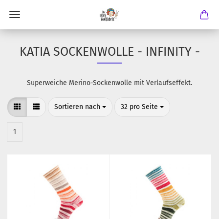
KATIA SOCKENWOLLE - INFINITY -
Superweiche Merino-Sockenwolle mit Verlaufseffekt.
Sortieren nach
pro Seite
Sortieren nach
32 pro Seite
1