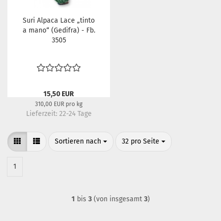
Suri Alpaca Lace „tinto
a mano“ (Gedifra) - Fb.
3505
15,50 EUR
310,00 EUR pro kg
Lieferzeit:
22-24 Tage
Sortieren nach
pro Seite
Sortieren nach
32 pro Seite
1
1
bis
3
(von insgesamt
3
)