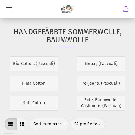
HANDGEFÄRBTE SOMMERWOLLE,
BAUMWOLLE
Bio-Cotton, (Pascuali)
Nepal, (Pascuali)
Pima Cotton
re-jeans, (Pascuali)
Sole, Baumwolle-
Soft-Cotton
Cashmere, (Pascuali)
Sortieren nach
pro Seite
Sortieren nach
32 pro Seite