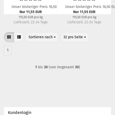
Unser bisheriger Preis 16,50 EUR
Unser bisheriger Preis 16,50 E
Nur 11,55 EUR
Nur 11,55 EUR
115,50 EUR pro kg
115,50 EUR pro kg
Lieferzeit:
22-24 Tage
Lieferzeit:
22-24 Tage
Sortieren nach
pro Seite
Sortieren nach
32 pro Seite
1
1
bis
30
(von insgesamt
30
)
Kundenlogin