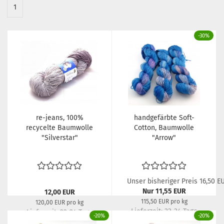
1
-30%
re-jeans, 100%
handgefärbte Soft-
recycelte Baumwolle
Cotton, Baumwolle
"Silverstar"
"Arrow"
Unser bisheriger Preis 16,50 E
Nur 11,55 EUR
12,00 EUR
115,50 EUR pro kg
120,00 EUR pro kg
Lieferzeit:
22-24 Tage
Lieferzeit:
22-24 Tage
-20%
-20%