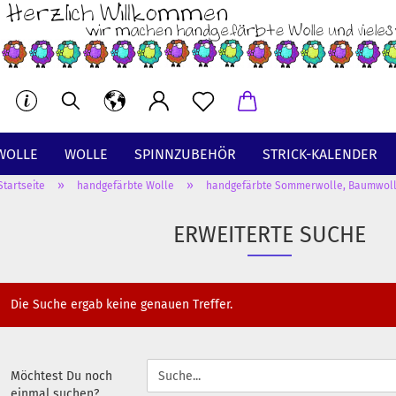
WOLLE
WOLLE
SPINNZUBEHÖR
STRICK-KALENDER
»
»
Startseite
handgefärbte Wolle
handgefärbte Sommerwolle, Baumwol
BT
ERWEITERTE SUCHE
Die Suche ergab keine genauen Treffer.
MÖCHTEST
Möchtest Du noch
DU
einmal suchen?