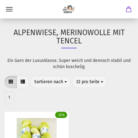
ALPENWIESE, MERINOWOLLE MIT
TENCEL
Ein Garn der Luxusklasse. Super weich und dennoch stabil und
schön kuschelig.
Sortieren nach
pro Seite
Sortieren nach
32 pro Seite
1
-35%