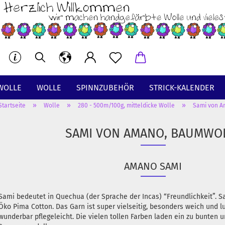
WOLLE
WOLLE
SPINNZUBEHÖR
STRICK-KALENDER
»
»
»
Startseite
Wolle
280 - 500m/100g, mitteldicke Wolle
Sami von A
BT
SAMI VON AMANO, BAUMWO
AMANO SAMI
Sami bedeutet in Quechua (der Sprache der Incas) “Freundlichkeit”. 
Öko Pima Cotton. Das Garn ist super vielseitig, besonders weich und lux
wunderbar pflegeleicht. Die vielen tollen Farben laden ein zu bunten u