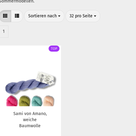
Sommermodellen.
Sortieren nach
pro Seite
Sortieren nach
32 pro Seite
1
TOP
Sami von Amano,
weiche
Baumwolle