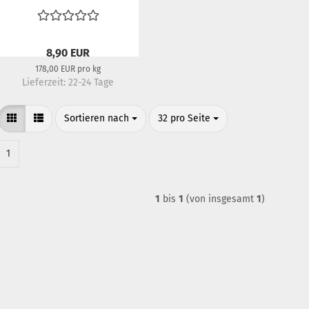
8,90 EUR
178,00 EUR pro kg
Lieferzeit:
22-24 Tage
Sortieren nach
pro Seite
Sortieren nach
32 pro Seite
1
1
bis
1
(von insgesamt
1
)