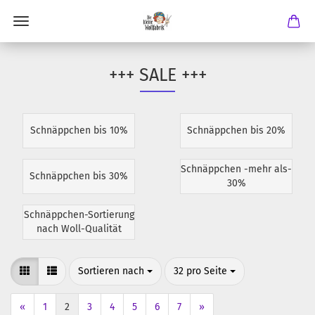
+++ SALE +++
Schnäppchen bis 10%
Schnäppchen bis 20%
Schnäppchen -mehr als-
Schnäppchen bis 30%
30%
Schnäppchen-Sortierung
nach Woll-Qualität
Sortieren nach
pro Seite
Sortieren nach
32 pro Seite
«
1
2
3
4
5
6
7
»