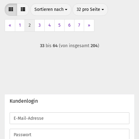
Sortieren nach
pro Seite
Sortieren nach
32 pro Seite
«
1
2
3
4
5
6
7
»
33
bis
64
(von insgesamt
204
)
Kundenlogin
E-
Mail-
Adresse
Passwort