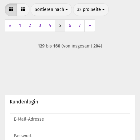
Sortieren nach
pro Seite
Sortieren nach
32 pro Seite
«
1
2
3
4
5
6
7
»
129
bis
160
(von insgesamt
204
)
Kundenlogin
E-
Mail-
Adresse
Passwort