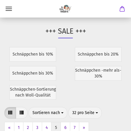
+++ SALE +++
Schnäppchen bis 10%
Schnäppchen bis 20%
Schnäppchen -mehr als-
Schnäppchen bis 30%
30%
Schnäppchen-Sortierung
nach Woll-Qualität
Sortieren nach
pro Seite
Sortieren nach
32 pro Seite
«
1
2
3
4
5
6
7
»