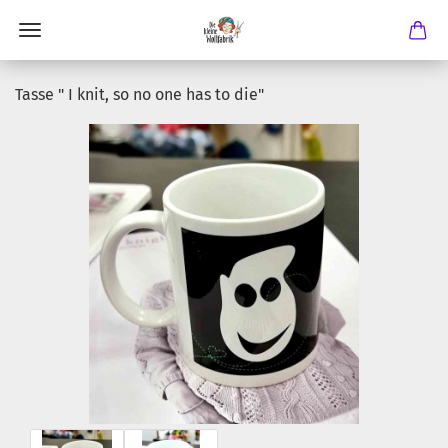
Tasse " I knit, so no one has to die"