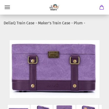
DellaQ Train Case - Maker's Train Case - Plum -