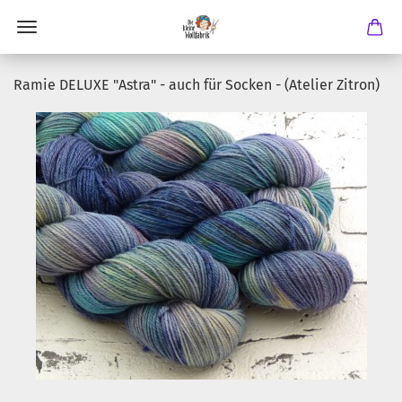
Ramie DELUXE "Astra" - auch für Socken - (Atelier Zitron)