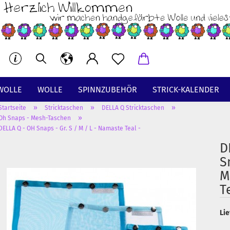
WOLLE
WOLLE
SPINNZUBEHÖR
STRICK-KALENDER
»
»
»
Startseite
Stricktaschen
DELLA Q Stricktaschen
BT
»
Oh Snaps - Mesh-Taschen
DELLA Q - OH Snaps - Gr. S / M / L - Namaste Teal -
D
S
M
T
Lie