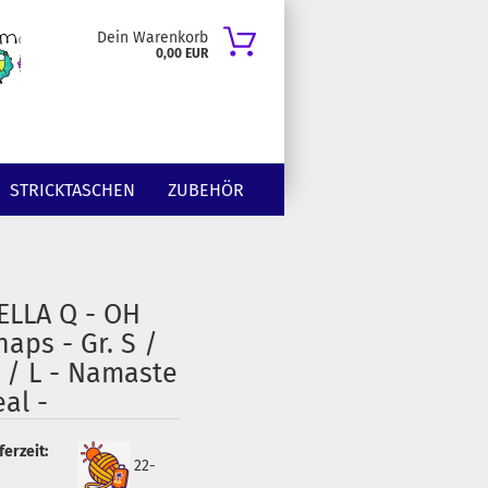
Dein Warenkorb
0,00 EUR
STRICKTASCHEN
ZUBEHÖR
ELLA Q - OH
naps - Gr. S /
 / L - Namaste
eal -
ferzeit:
22-