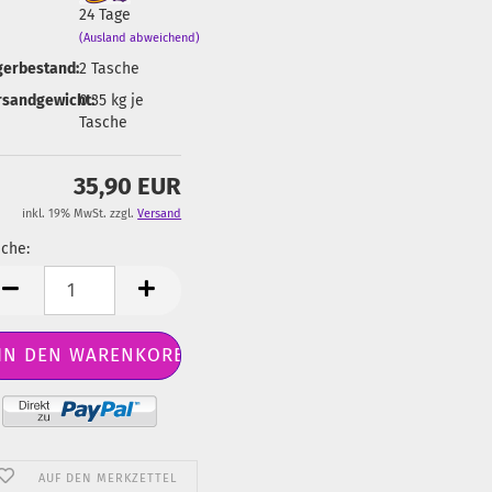
24 Tage
(Ausland abweichend)
gerbestand:
2
Tasche
rsandgewicht:
0.35
kg je
Tasche
35,90 EUR
inkl. 19% MwSt. zzgl.
Versand
che:
sche
AUF DEN MERKZETTEL