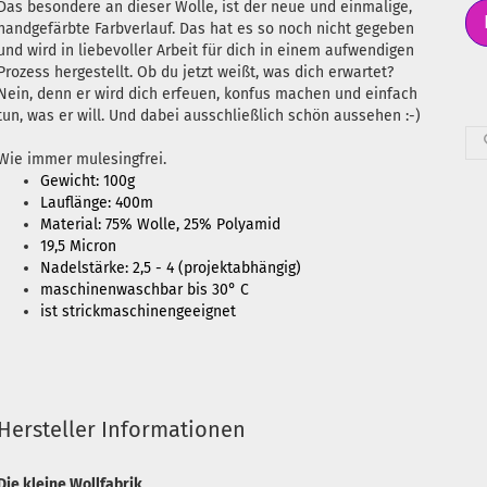
Das besondere an dieser Wolle, ist der neue und einmalige,
handgefärbte Farbverlauf. Das hat es so noch nicht gegeben
und wird in liebevoller Arbeit für dich in einem aufwendigen
Prozess hergestellt. Ob du jetzt weißt, was dich erwartet?
Nein, denn er wird dich erfeuen, konfus machen und einfach
tun, was er will. Und dabei ausschließlich schön aussehen :-)
Wie immer mulesingfrei.
Gewicht: 100g
Lauflänge: 400m
Material: 75% Wolle, 25% Polyamid
19,5 Micron
Nadelstärke: 2,5 - 4 (projektabhängig)
maschinenwaschbar bis 30° C
ist strickmaschinengeeignet
Hersteller Informationen
Die kleine Wollfabrik