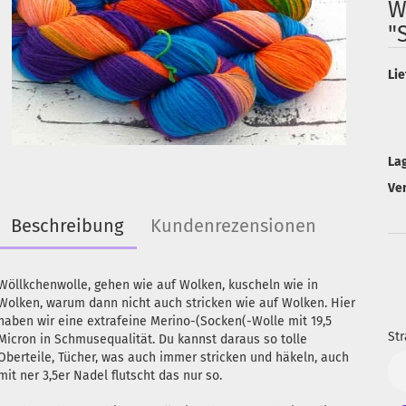
W
"
Lie
La
Ve
Beschreibung
Kundenrezensionen
Wöllkchenwolle, gehen wie auf Wolken, kuscheln wie in
Wolken, warum dann nicht auch stricken wie auf Wolken. Hier
haben wir eine extrafeine Merino-(Socken(-Wolle mit 19,5
Str
Micron in Schmusequalität. Du kannst daraus so tolle
Oberteile, Tücher, was auch immer stricken und häkeln, auch
Str
mit ner 3,5er Nadel flutscht das nur so.