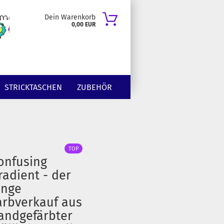
Dein Warenkorb
0,00 EUR
STRICKTASCHEN
ZUBEHÖR
TOP
onfusing
radient - der
ange
arbverkauf aus
andgefärbter