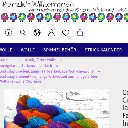
WOLLE
WOLLE
SPINNZUBEHÖR
STRICK-KALENDER
»
»
Startseite
handgefärbte Wolle
BT
»
handgefärbte Sockenwolle, 4fach
»
Confusing Gradient, langer Farbverlauf, aus Wöllkchenwolle
Confusing Gradient - der lange Farbverkauf aus handgefärbter
Wöllkchenwolle "Skorpion"
C
G
l
F
h