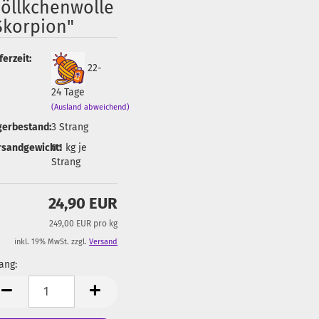
öllkchenwolle
Skorpion"
ferzeit:
22-
24 Tage
(Ausland abweichend)
gerbestand:
3
Strang
rsandgewicht:
0.1
kg je
Strang
24,90 EUR
249,00 EUR pro kg
inkl. 19% MwSt. zzgl.
Versand
ang:
ang