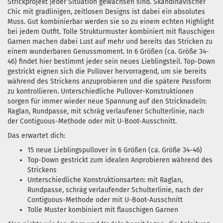
Strickprojekt jeder Situation gewachsen sind.
Skandinavischer
Chic
mit gradlinigen, zeitlosen Designs ist dabei ein absolutes
Muss. Gut kombinierbar werden sie so zu einem echten Highlight
bei jedem Outfit.
Tolle Strukturmuster kombiniert mit flauschigen
Garnen
machen dabei Lust auf mehr und bereits das Stricken zu
einem wunderbaren Genussmoment. In
6 Größen (ca. Größe 34-
46)
findet hier bestimmt jeder sein neues Lieblingsteil.
Top-Down
gestrickt
eignen sich die Pullover hervorragend, um sie bereits
während des Strickens anzuprobieren und die spätere
Passform
zu kontrollieren
. Unterschiedliche Pullover-Konstruktionen
sorgen für immer wieder neue Spannung auf den Stricknadeln:
Raglan, Rundpasse, mit schräg verlaufener Schulterlinie, nach
der Contiguous-Methode oder mit U-Boot-Ausschnitt.
Das erwartet dich:
15 neue Lieblingspullover in 6 Größen (ca. Größe 34-46)
Top-Down gestrickt zum idealen Anprobieren während des
Strickens
Unterschiedliche Konstruktionsarten: mit Raglan,
Rundpasse, schräg verlaufender Schulterlinie, nach der
Contiguous-Methode oder mit U-Boot-Ausschnitt
Tolle Muster kombiniert mit flauschigen Garnen