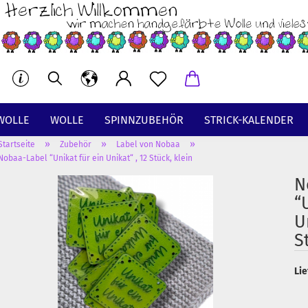
WOLLE
WOLLE
SPINNZUBEHÖR
STRICK-KALENDER
»
»
»
Startseite
Zubehör
Label von Nobaa
BT
Nobaa-Label “Unikat für ein Unikat“ , 12 Stück, klein
N
“
U
S
Lie