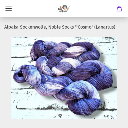
Alpaka-Sockenwolle, Noble Socks "'Cosmo" (Lanartus)