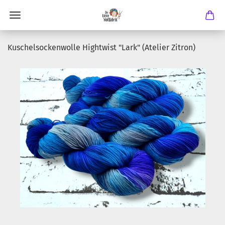
Kuschelsockenwolle Hightwist "Lark" (Atelier Zitron)