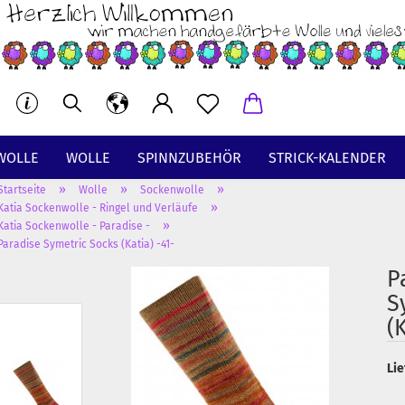
WOLLE
WOLLE
SPINNZUBEHÖR
STRICK-KALENDER
»
»
»
Startseite
Wolle
Sockenwolle
BT
»
Katia Sockenwolle - Ringel und Verläufe
»
Katia Sockenwolle - Paradise -
Paradise Symetric Socks (Katia) -41-
P
S
(
Lie