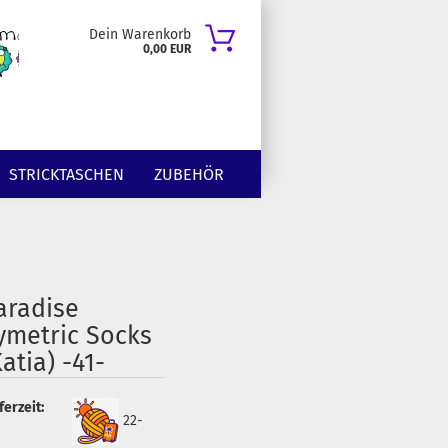
Dein Warenkorb
0,00 EUR
STRICKTASCHEN
ZUBEHÖR
aradise
ymetric Socks
Katia) -41-
ferzeit:
22-