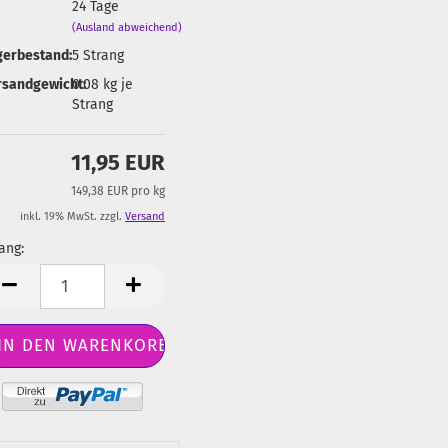
24 Tage
(Ausland abweichend)
gerbestand:
5
Strang
rsandgewicht:
0.08
kg je
Strang
11,95 EUR
149,38 EUR pro kg
inkl. 19% MwSt. zzgl.
Versand
ang:
ang