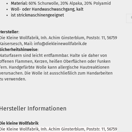
Material:
60% Schurwolle, 20% Alpaka, 20% Polyamid
Woll- oder Handwaschwaschgang, kalt
ist strickmaschinengeeignet
Hersteller
:
Die Kleine Wollfabrik, Inh. Achim Ginsterblum, Poststr. 11, 56759
Kaisersesch, Mail: info@diekleinewollfabrik.de
Sicherheitshinweise
:
Naturfasern sind leicht entflammbar. Halte sie daher von
offenen Flammen, Kerzen, heißen Oberflächen oder Funken
fern. Handgefärbte Wolle kann allergische Hautreaktionen
verursachen. Die Wolle ist ausschließlich zum Handarbeiten
zu verwenden.
Hersteller Informationen
Die kleine Wollfabrik
Die Kleine Wollfabrik, Inh. Achim Ginsterblum, Poststr. 11, 56759