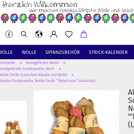
WOLLE
WOLLE
SPINNZUBEHÖR
STRICK-KALENDER
»
»
Startseite
handgefärbte Wolle
BT
»
handgefärbte Sockenwolle, 4fach
»
Noble Socks (Lanartus) Alpaka und Wolle
Alpaka-Sockenwolle, Noble Socks "'Nebelrosa" (Lanartus)
A
S
N
"
(