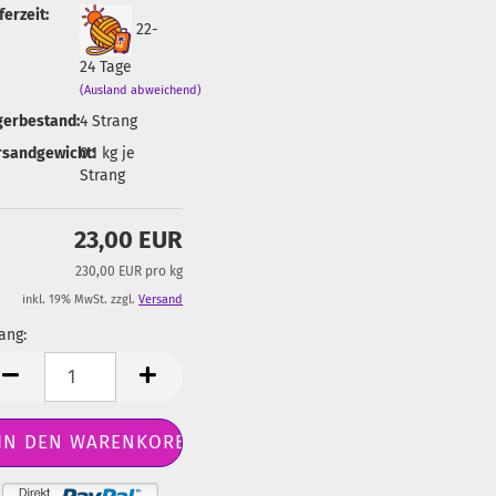
ferzeit:
22-
24 Tage
(Ausland abweichend)
gerbestand:
4
Strang
rsandgewicht:
0.1
kg je
Strang
23,00 EUR
230,00 EUR pro kg
inkl. 19% MwSt. zzgl.
Versand
ang:
ang