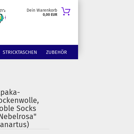
Dein Warenkorb
0,00 EUR
STRICKTASCHEN
ZUBEHÖR
lpaka-
ockenwolle,
oble Socks
'Nebelrosa"
Lanartus)